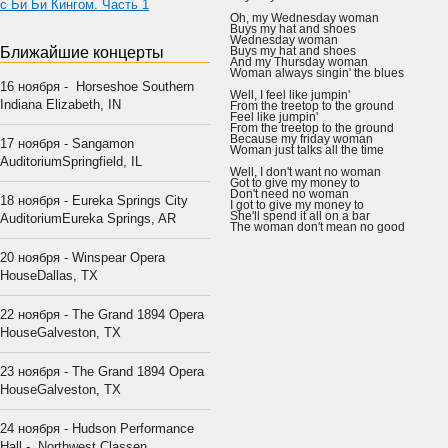
с Би Би Кингом. Часть 1
Oh, my Wednesday woman
Buys my hat and shoes
Wednesday woman
Ближайшие концерты
Buys my hat and shoes
And my Thursday woman
Woman always singin' the blues
16 ноября - Horseshoe Southern
Well, I feel like jumpin'
Indiana Elizabeth, IN
From the treetop to the ground
Feel like jumpin'
From the treetop to the ground
Because my friday woman
17 ноября - Sangamon
Woman just talks all the time
AuditoriumSpringfield, IL
Well, I don't want no woman
Got to give my money to
Don't need no woman
18 ноября - Eureka Springs City
I got to give my money to
She'll spend it all on a bar
AuditoriumEureka Springs, AR
The woman don't mean no good
20 ноября - Winspear Opera
HouseDallas, TX
22 ноября - The Grand 1894 Opera
HouseGalveston, TX
23 ноября - The Grand 1894 Opera
HouseGalveston, TX
24 ноября - Hudson Performance
Hall - Northwest Classen