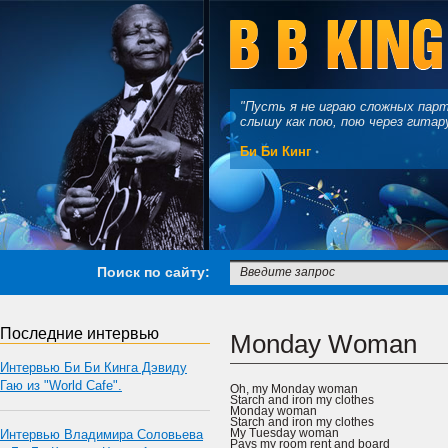
"Пусть я не играю сложных парти
слышу как пою, пою через гитару
Би Би Кинг
Поиск по сайту:
Последние интервью
Monday Woman
Интервью Би Би Кинга Дэвиду
Гаю из "World Cafe".
Oh, my Monday woman
Starch and iron my clothes
Monday woman
Starch and iron my clothes
My Tuesday woman
Интервью Владимира Соловьева
Pays my room rent and board