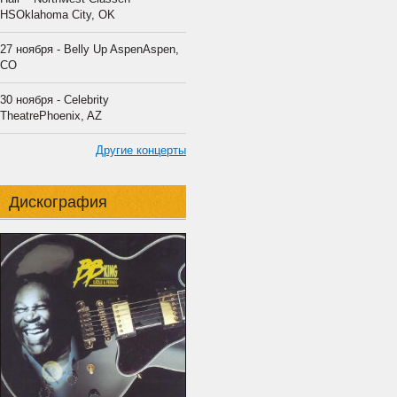
HSOklahoma City, OK
27 ноября - Belly Up AspenAspen,
CO
30 ноября - Celebrity
TheatrePhoenix, AZ
Другие концерты
Дискография