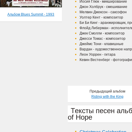
Иосия Глюк - микширование
Джон Холбрук - смешивание
Мелвин Джексон - саксофон
Альбом Blues Summit - 1993
Уолтер Кент - композитор
Би Би Кинг - аранжировщик, п
Флойд Либерман - исполните
Джек Смолли - композитор
Джесси Томас - композитор
Джеймс Тони - клавишные
Вардан - художественное нап
Леон Уоррен - гитара
Кевин Вестенберг - фотограф
Предыдущий альбом
Riding with the King
Тексты песен альб
of Hope