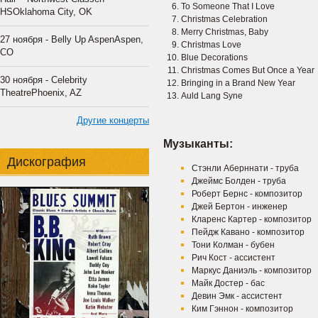
To Someone That I Love
HSOklahoma City, OK
Christmas Celebration
Merry Christmas, Baby
27 ноября - Belly Up AspenAspen,
Christmas Love
CO
Blue Decorations
Christmas Comes But Once a Year
30 ноября - Celebrity
Bringing in a Brand New Year
TheatrePhoenix, AZ
Auld Lang Syne
Другие концерты
Музыканты:
Дискография
Стэнли Аберннати - труба
Джеймс Болден - труба
Роберт Бернс - композитор
Джей Бертон - инженер
Кларенс Картер - композитор
Пейдж Кавано - композитор
Тони Колман - бубен
Рич Кост - ассистент
Маркус Даниэль - композитор
Майк Достер - бас
Девин Эмк - ассистент
Ким Гэннон - композитор