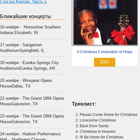
с Би Би Кингом. Часть 1
Ближайшие концерты
16 ноября - Horseshoe Southern
Indiana Elizabeth, IN
17 ноября - Sangamon
AuditoriumSpringfield, IL
A Christmas Celebration of Hope
2001
18 ноября - Eureka Springs City
AuditoriumEureka Springs, AR
20 ноября - Winspear Opera
HouseDallas, TX
22 ноября - The Grand 1894 Opera
Треклист:
HouseGalveston, TX
Please Come Home for Christmas
23 ноября - The Grand 1894 Opera
Lonesome Christmas
HouseGalveston, TX
Back Door Santa
Christmas in Heaven
24 ноября - Hudson Performance
I'll Be Home for Christmas
Hall - Northwest Classen