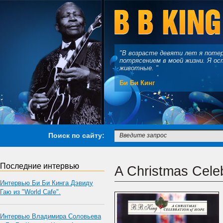
"В возрасте девяти лет я поте
потрясением в моей жизни. Я ос
животные. "
Би Би Кинг
Поиск по сайту:
Последние интервью
A Christmas Cele
Интервью Би Би Кинга Дэвиду
Гаю из "World Cafe".
Интервью Владимира Соловьева