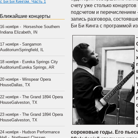
с Би Би Кингом. Часть 1
счету уже столько концертов
подсчетом и перечислением 
Ближайшие концерты
запись разговора, состоявше
Би Би Кинга с программой из
16 ноября - Horseshoe Southern
Indiana Elizabeth, IN
17 ноября - Sangamon
AuditoriumSpringfield, IL
18 ноября - Eureka Springs City
AuditoriumEureka Springs, AR
20 ноября - Winspear Opera
HouseDallas, TX
22 ноября - The Grand 1894 Opera
HouseGalveston, TX
23 ноября - The Grand 1894 Opera
HouseGalveston, TX
сороковые годы. Его пьес
24 ноября - Hudson Performance
Hall - Northwest Classen