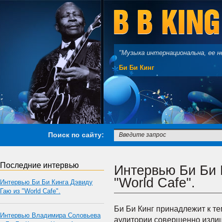
"Музыка интернациональна, ее не
Би Би Кинг
Поиск по сайту:
Последние интервью
Интервью Би Би 
"World Cafe".
Интервью Би Би Кинга Дэвиду
Гаю из "World Cafe".
Би Би Кинг принадлежит к т
Интервью Владимира Соловьева
аудитории совершенно излиш