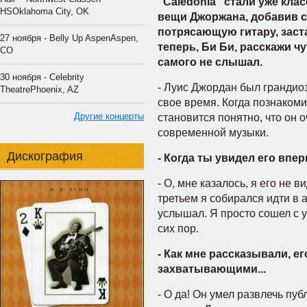
"Caledonia" стали уже кла
HSOklahoma City, OK
вещи Джоржана, добавив с
потрясающую гитару, заст
27 ноября - Belly Up AspenAspen,
теперь, Би Би, расскажи чу
CO
самого не слышал.
30 ноября - Celebrity
- Луис Джордан был грандио
TheatrePhoenix, AZ
свое время. Когда познакоми
Другие концерты
становится понятно, что он 
современной музыки.
Дискография
- Когда ты увидел его впе
- О, мне казалось, я его не в
третьем я собирался идти в а
услышал. Я просто сошел с у
сих пор.
- Как мне рассказывали, е
захватывающими...
- О да! Он умел развлечь пуб