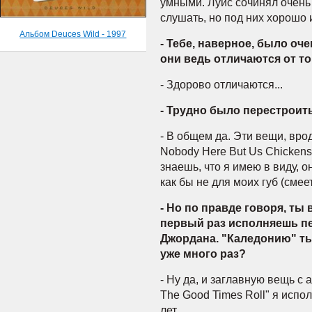
умными. Луис сочинял очень
слушать, но под них хорошо 
Альбом Deuces Wild - 1997
- Тебе, наверное, было оч
они ведь отличаются от то
- Здорово отличаются...
- Трудно было перестроит
- В общем да. Эти вещи, врод
Nobody Here But Us Chickens"
знаешь, что я имею в виду, 
как бы не для моих губ (смеет
- Но по правде говоря, ты 
первый раз исполняешь п
Джордана. "Каледонию" ты
уже много раз?
- Ну да, и заглавную вещь с 
The Good Times Roll" я испо
лет...