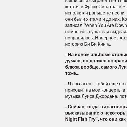
взяли бы и сыграли The Thrill 
кстати, и Фрэнк Синатра, и Р
исполняли раньше те песни, ч
они были хитами и до них. К
записал "When You Are Down 
немногие слушатели выделил
понравилось. Наверное, пото
историю Би Би Кинга.
- На новом альбоме столь
думаю, он должен понрав
блюза вообще, самого Луи
тоже...
- Я согласен с тобой еще по
приходит на мои концерты в
музыка Луиса Джордана, пот
- Сейчас, когда ты заговор
высказывание о некоторых
Night Fish Fry", что они ка