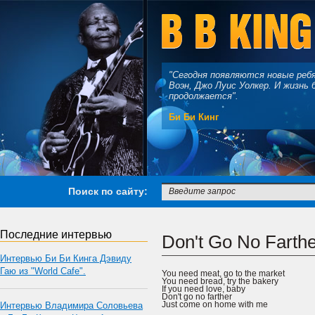
"Сегодня появляются новые реб
Воэн, Джо Луис Уолкер. И жизнь 
продолжается".
Би Би Кинг
Поиск по сайту:
Последние интервью
Don't Go No Farthe
Интервью Би Би Кинга Дэвиду
Гаю из "World Cafe".
You need meat, go to the market
You need bread, try the bakery
If you need love, baby
Don't go no farther
Just come on home with me
Интервью Владимира Соловьева