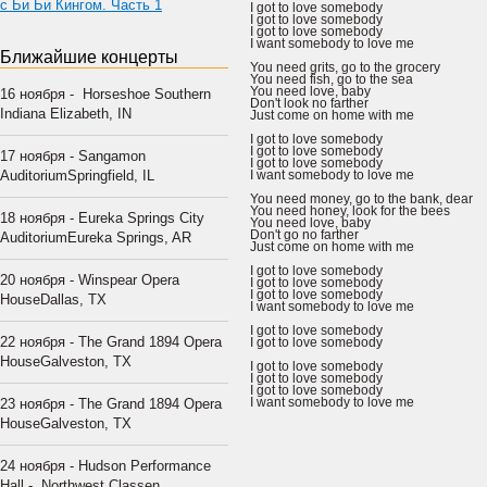
с Би Би Кингом. Часть 1
I got to love somebody
I got to love somebody
I got to love somebody
I want somebody to love me
Ближайшие концерты
You need grits, go to the grocery
You need fish, go to the sea
You need love, baby
16 ноября - Horseshoe Southern
Don't look no farther
Indiana Elizabeth, IN
Just come on home with me
I got to love somebody
I got to love somebody
17 ноября - Sangamon
I got to love somebody
AuditoriumSpringfield, IL
I want somebody to love me
You need money, go to the bank, dear
You need honey, look for the bees
18 ноября - Eureka Springs City
You need love, baby
Don't go no farther
AuditoriumEureka Springs, AR
Just come on home with me
I got to love somebody
20 ноября - Winspear Opera
I got to love somebody
I got to love somebody
HouseDallas, TX
I want somebody to love me
I got to love somebody
22 ноября - The Grand 1894 Opera
I got to love somebody
HouseGalveston, TX
I got to love somebody
I got to love somebody
I got to love somebody
I want somebody to love me
23 ноября - The Grand 1894 Opera
HouseGalveston, TX
24 ноября - Hudson Performance
Hall - Northwest Classen