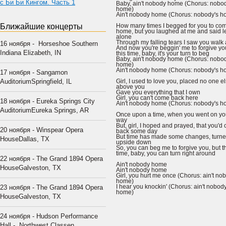
с Би Би Кингом. Часть 1
Baby, ain't nobody home (Chorus: nobod
home)
Ain't nobody home (Chorus: nobody's 
Ближайшие концерты
How many times I begged for you to co
home, but you laughed at me and said l
alone
Through my falling tears I saw you wal
16 ноября - Horseshoe Southern
And now you're beggin' me to forgive yo
Indiana Elizabeth, IN
this time, baby, it's your turn to beg
Baby, ain't nobody home (Chorus: nobod
home)
Ain't nobody home (Chorus: nobody's 
17 ноября - Sangamon
AuditoriumSpringfield, IL
Girl, I used to love you, placed no one e
above you
Gave you everything that I own
Girl, you can't come back here
18 ноября - Eureka Springs City
Ain't nobody home (Chorus: nobody's 
AuditoriumEureka Springs, AR
Once upon a time, when you went on yo
way
But, girl, I hoped and prayed, that you'd
20 ноября - Winspear Opera
back some day
But time has made some changes, turn
HouseDallas, TX
upside down
So, you can beg me to forgive you, but t
time, baby, you can turn right around
22 ноября - The Grand 1894 Opera
Ain't nobody home
HouseGalveston, TX
Ain't nobody home
Girl, you hurt me once (Chorus: ain't no
home)
I hear you knockin' (Chorus: ain't nobod
23 ноября - The Grand 1894 Opera
home)
HouseGalveston, TX
24 ноября - Hudson Performance
Hall - Northwest Classen