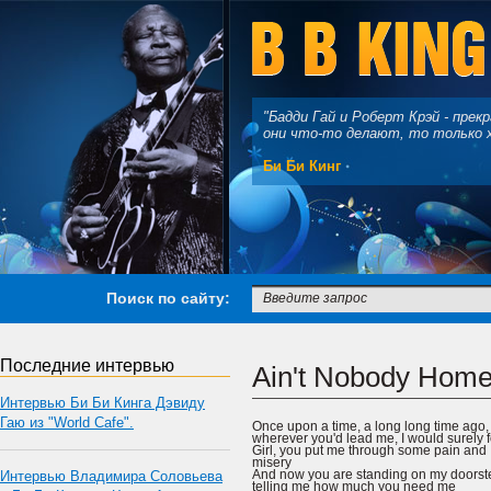
"Бадди Гай и Роберт Крэй - пре
они что-то делают, то только 
Би Би Кинг
Поиск по сайту:
Последние интервью
Ain't Nobody Hom
Интервью Би Би Кинга Дэвиду
Гаю из "World Cafe".
Once upon a time, a long long time ago,
wherever you'd lead me, I would surely 
Girl, you put me through some pain and
misery
And now you are standing on my doorst
Интервью Владимира Соловьева
telling me how much you need me