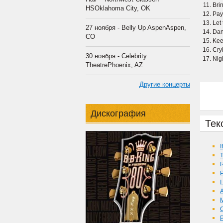
Bri
HSOklahoma City, OK
Pay
Let
27 ноября - Belly Up AspenAspen,
Dan
CO
Kee
Cry
30 ноября - Celebrity
Nigh
TheatrePhoenix, AZ
Другие концерты
Дискография
Тек
I
T
I
M
C
P