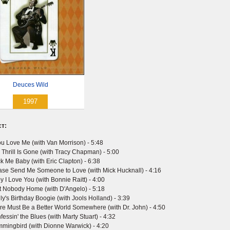
Deuces Wild
1997
т:
You Love Me (with Van Morrison) - 5:48
 Thrill Is Gone (with Tracy Chapman) - 5:00
k Me Baby (with Eric Clapton) - 6:38
ase Send Me Someone to Love (with Mick Hucknall) - 4:16
y I Love You (with Bonnie Raitt) - 4:00
't Nobody Home (with D'Angelo) - 5:18
ly's Birthday Boogie (with Jools Holland) - 3:39
re Must Be a Better World Somewhere (with Dr. John) - 4:50
essin' the Blues (with Marty Stuart) - 4:32
mingbird (with Dionne Warwick) - 4:20