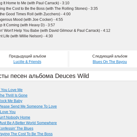
ng It Home to Me (with Paul Carrack) - 3:10
ing the Cost to Be the Boss (with The Rolling Stones) - 3:35
 the Good Times Roll (with Zucchero) - 4:00
gerous Mood (with Joe Cocker) - 4:55
p It Coming (with Heavy D) - 3:57
in' Won't Help You Babe (with David Gilmour & Paul Carrack) - 4:12
t Life (with Willie Nelson) - 4:30
Предыдущий альбом
Следующий альбом
Lucille & Friends
Blues On The Bayou
сты песен альбома Deuces Wild
f You Love Me
he Thrill Is Gone
Rock Me Baby
Please Send Me Someone To Love
 Love You
Ain't Nobody Home
ust Be A Better World Somewhere
onfessin' The Blues
aying The Cost To Be The Boss