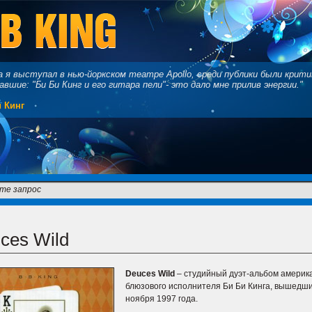
а я выступал в нью-йоркском театре Apollo, среди публики были крити
авшие: "Би Би Кинг и его гитара пели"- это дало мне прилив энергии."
 Кинг
ces Wild
Deuces
Wild
– студийный дуэт-альбом америк
блюзового исполнителя Би Би Кинга, вышедши
ноября 1997 года.