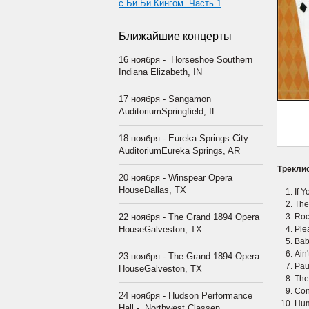
с Би Би Кингом. Часть 1
Ближайшие концерты
16 ноября - Horseshoe Southern
Indiana Elizabeth, IN
17 ноября - Sangamon
AuditoriumSpringfield, IL
18 ноября - Eureka Springs City
AuditoriumEureka Springs, AR
Треклис
20 ноября - Winspear Opera
HouseDallas, TX
If 
The
22 ноября - The Grand 1894 Opera
Roc
HouseGalveston, TX
Ple
Bab
Ain
23 ноября - The Grand 1894 Opera
Pau
HouseGalveston, TX
The
Conf
24 ноября - Hudson Performance
Hum
Hall - Northwest Classen