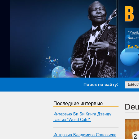
"Когд
напис
Би Би
Поиск по сайту:
Последние интервью
Deu
Интервью Би Би Кинга Дэвиду
Гаю из "World Cafe".
Интервью Владимира Соловьева