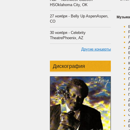
HSOklahoma City, OK
27 ноября - Belly Up AspenAspen,
Музыка
CO
Б
30 ноября - Celebrity
П
TheatrePhoenix, AZ
Другие концерты
Дискография
Г