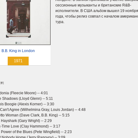
сессионные музыканты и британские R&B-
исполнители. В США альбом вышел 19 ноября
года, чтобы релиз совпал с началом американ
тура.
B.B. King in London
1971
т:
donia (Fleecie Moore) -- 4:01
e Shadows (Lloyd Glenn) -- 5:11
xis Boogie (Alexis Korner) -- 3:30
Can't Agree (Wilhelmina Gray, Louis Jordan) -- 4:48
tto Woman (Dave Clark, B.B. King) -- 5:15
 Hayshark (Gary Wright) -- 2:29
t-Time Love (Clay Hammond) -- 3:17
 Power of the Blues (Pete Wingfield) -- 2:23
't Nobody Home (Jerry Ragovoy) -- 3:09