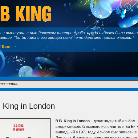
а я выступал в нью-йоркском театре Apollo, среди публики были крити
авшие: "Би Би Кинг и его гитара пели"- это дало мне прилив энергии."
 Кинг
. King in London
B
.
B
.
King
in
London
– девятнадцатый альбом
американского блюзового исполнителя Би Би К
вышедший в 1971 году. Альбом был записан в
Лондоне. В записи принимали участие америк