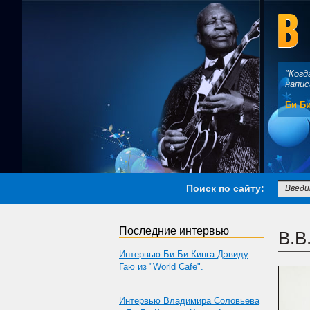
"Когд
напис
Би Би
Поиск по сайту:
Последние интервью
B.B
Интервью Би Би Кинга Дэвиду
Гаю из "World Cafe".
Интервью Владимира Соловьева