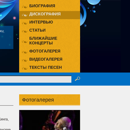
БИОГРАФИЯ
ДИСКОГРАФИЯ
ИНТЕРВЬЮ
СТАТЬИ
ки,
БЛИЖАЙШИЕ
КОНЦЕРТЫ
ФОТОГАЛЕРЕЯ
ВИДЕОГАЛЕРЕЯ
ТЕКСТЫ ПЕСЕН
Фотогалерея
инга,
анские