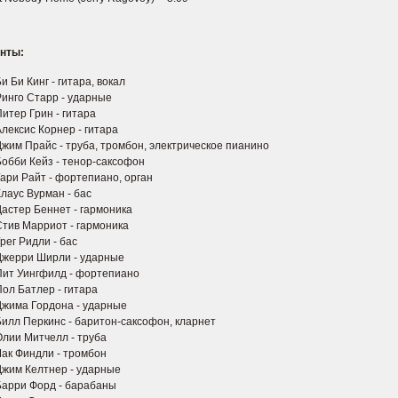
нты:
и Би Кинг - гитара, вокал
Ринго Старр - ударные
итер Грин - гитара
Алексис Корнер - гитара
Джим Прайс - труба, тромбон, электрическое пианино
Бобби Кейз - тенор-саксофон
Гари Райт - фортепиано, орган
Клаус Вурман - бас
Дастер Беннет - гармоника
Стив Марриот - гармоника
рег Ридли - бас
Джерри Ширли - ударные
Пит Уингфилд - фортепиано
Пол Батлер - гитара
Джима Гордона - ударные
Билл Перкинс - баритон-саксофон, кларнет
Олии Митчелл - труба
Чак Финдли - тромбон
Джим Келтнер - ударные
Барри Форд - барабаны