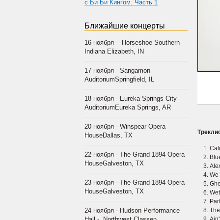
с Би Би Кингом. Часть 1
Ближайшие концерты
16 ноября - Horseshoe Southern
Indiana Elizabeth, IN
17 ноября - Sangamon
AuditoriumSpringfield, IL
18 ноября - Eureka Springs City
AuditoriumEureka Springs, AR
20 ноября - Winspear Opera
Треклис
HouseDallas, TX
Cal
22 ноября - The Grand 1894 Opera
Blu
HouseGalveston, TX
Ale
We 
23 ноября - The Grand 1894 Opera
Ghe
HouseGalveston, TX
Wet
Par
24 ноября - Hudson Performance
The
Hall - Northwest Classen
Ain