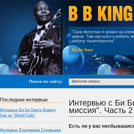
"Свое детство я провел на хлоп
армию. Там научился я водить м
работу тракториста".
Би Би Кинг
Поиск по сайту:
Последние интервью
Интервью с Би Б
миссия". Часть 2
Интервью Би Би Кинга Дэвиду
Гаю из "World Cafe".
Есть ли у вас несбывшаяс
Интервью Владимира Соловьева