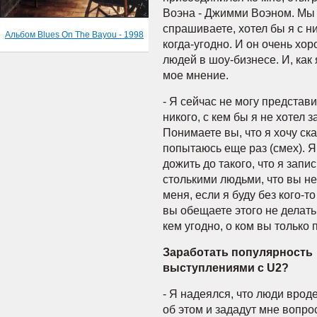
Воэна - Джимми Воэном. Мы 
спрашиваете, хотел бы я с н
Альбом Blues On The Bayou - 1998
когда-угодно. И он очень хо
людей в шоу-бизнесе. И, как 
мое мнение.
- Я сейчас не могу представи
никого, с кем бы я не хотел за
Понимаете вы, что я хочу ск
попытаюсь еще раз (смех). Я
дожить до такого, что я запи
столькими людьми, что вы не
меня, если я буду без кого-т
вы обещаете этого не делать
кем угодно, о ком вы только 
Заработать популярность
выступлениями с U2?
- Я надеялся, что люди врод
об этом и зададут мне вопро