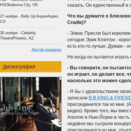
сказать. Он единственный в 
HSOklahoma City, OK
Что вы думаете о блюзово
27 ноября - Belly Up AspenAspen,
CO
Cradle)?
- Элвис Пресли был королем 
30 ноября - Celebrity
TheatrePhoenix, AZ
cегодня Эрик Клэптон - коро
есть кто-то лучше. Думаю - о
Другие концерты
Но когда он пытается играть б
Дискография
- Вы говорите, он пытается,
он играет, он делает все, 
насколько это можно сдел
- Я бы с удовольствием запи
записали
B.B.KING & FRIEN
присоединился так ко мне. (A
видео). Кроме того, мы вмес
Аполло в Нью-Йорке в честь 
недавно мы сыграли концерт
присоединился ко мне, отыг