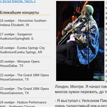
с Би Би Кингом. Часть 1
Ближайшие концерты
16 ноября - Horseshoe Southern
Indiana Elizabeth, IN
17 ноября - Sangamon
AuditoriumSpringfield, IL
18 ноября - Eureka Springs City
AuditoriumEureka Springs, AR
20 ноября - Winspear Opera
HouseDallas, TX
22 ноября - The Grand 1894 Opera
HouseGalveston, TX
Лондон, Монтре. Я начал гово
23 ноября - The Grand 1894 Opera
многое нужно пережить, до то
HouseGalveston, TX
- Я выступал с Уилсоном Пик
24 ноября - Hudson Performance
очень талантливый рок-н-рол
Hall - Northwest Classen